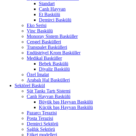
Standart
Canlı Hayvan
Et Baskülü
Demirci Baskülü
Eko Serisi
Vinç Baskülü
Monoray Sistem Basküller
Çengel Baskülleri
Transpalet Baskülleri
Endüstriyel Krom Basküller
Medikal Basküller
Bebek Baskülü
Diyaliz Baskülü
Özel İmalat
Arabalı Hal Baskülleri
Sektörel Baskül
Süt Tankı Tartı Sistemi
Canlı Hayvan Baskülü
Büyük baş Hayvan Baskülü
Küçük baş Hayvan Baskülü
Pazarcı Terazisi
Posta Terazisi
Demirci Sektörü
Sağlık Sektörü
Etiket modelleri