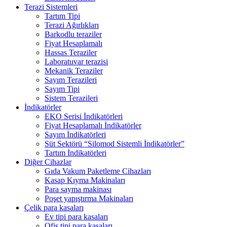
Terazi Sistemleri
Tartım Tipi
Terazi Ağırlıkları
Barkodlu teraziler
Fiyat Hesaplamalı
Hassas Teraziler
Laboratuvar terazisi
Mekanik Teraziler
Sayım Terazileri
Sayım Tipi
Sistem Terazileri
İndikatörler
EKO Serisi İndikatörleri
Fiyat Hesaplamalı İndikatörler
Sayım İndikatörleri
Süt Sektörü “Silomod Sistemli İndikatörler”
Tartım İndikatörleri
Diğer Cihazlar
Gıda Vakum Paketleme Cihazları
Kasap Kıyma Makinaları
Para sayma makinası
Poşet yapıştırma Makinaları
Çelik para kasaları
Ev tipi para kasaları
Ofis tipi para kasaları