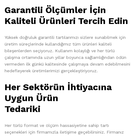
Garantili Ölçümler İçin
Kaliteli Ürünleri Tercih Edin
Yüksek doğruluk garantili tartılarımızı sizlere sunabilmek için
üretim süreçlerinde kullandığımız tüm ürünleri kaliteli
bileşenlerden seçiyoruz. Kullanım kolaylığı ve her türlü
çalışma ortamında uzun yıllar boyunca sağlamlığından ödün
vermeden ilk günkü kalitesinde çalışmaya devam edebilmesini
hedefleyerek üretimlerimizi gerçekleştiriyoruz.
Her Sektörün İhtiyacına
Uygun Ürün
Tedariki
Her türlü format ve ölçüm hassasiyetine sahip tartı
seçenekleri için firmamızla iletişime geçebilirsiniz. Firmanız