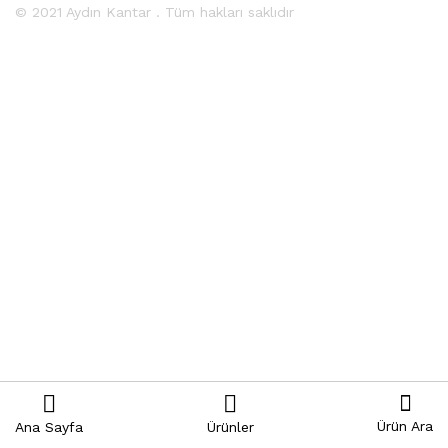
© 2021 Aydın Kantar . Tüm hakları saklıdır
Ürün Ara
Ana Sayfa
Ürünler