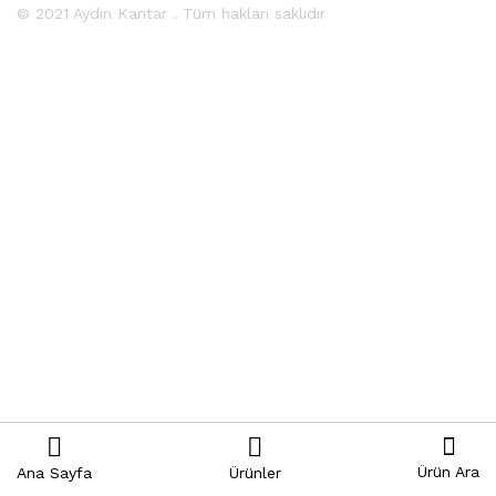
© 2021 Aydın Kantar . Tüm hakları saklıdır
Ürün Ara
Ana Sayfa
Ürünler