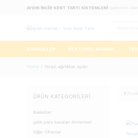
AYDIN İNCİR KENT TARTI SİSTEMLERİ
Sektörün lider
Tümü
BASKÜLLER
SEKTÖREL BASKÜL
TER
Home
/
Terazi ağırlıkları aydın
1
Prod
ÜRÜN KATEGORILERI
Basküller
çelik para kasaları Sistemleri
Diğer Cihazlar
Terazi 