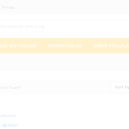
 firması
AZI SISTEMLERI
İNDIKATÖRLER
DIĞER CIHAZL
Sort by
ucts found
Ağırlıkları