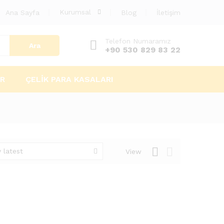
Kurumsal
Ana Sayfa
Blog
İletişim
Telefon Numaramız
Ara
+90 530 829 83 22
AR
ÇELIK PARA KASALARI
 latest
View