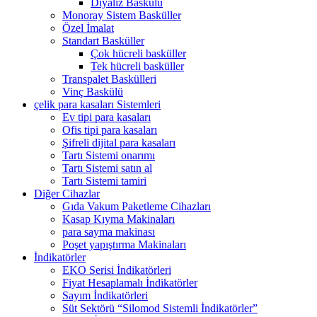
Diyaliz Baskülü
Monoray Sistem Basküller
Özel İmalat
Standart Basküller
Çok hücreli basküller
Tek hücreli basküller
Transpalet Baskülleri
Vinç Baskülü
çelik para kasaları Sistemleri
Ev tipi para kasaları
Ofis tipi para kasaları
Şifreli dijital para kasaları
Tartı Sistemi onarımı
Tartı Sistemi satın al
Tartı Sistemi tamiri
Diğer Cihazlar
Gıda Vakum Paketleme Cihazları
Kasap Kıyma Makinaları
para sayma makinası
Poşet yapıştırma Makinaları
İndikatörler
EKO Serisi İndikatörleri
Fiyat Hesaplamalı İndikatörler
Sayım İndikatörleri
Süt Sektörü “Silomod Sistemli İndikatörler”