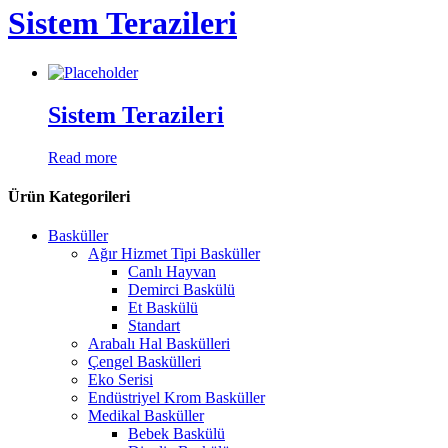
Sistem Terazileri
Sistem Terazileri
Read more
Ürün Kategorileri
Basküller
Ağır Hizmet Tipi Basküller
Canlı Hayvan
Demirci Baskülü
Et Baskülü
Standart
Arabalı Hal Baskülleri
Çengel Baskülleri
Eko Serisi
Endüstriyel Krom Basküller
Medikal Basküller
Bebek Baskülü