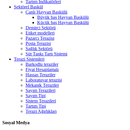
Tartım İndikatörleri
Sektörel Baskül
Canlı Hayvan Baskülü
Büyük baş Hayvan Baskülü
Küçük baş Hayvan Baskülü
Demirci Sektörü
Etiket modelleri
Pazarcı Terazisi
Posta Terazisi
Sağlık Sektörü
Süt Tankı Tartı Sistemi
Terazi Sistemleri
Barkodlu teraziler
Fiyat Hesaplamalı
Hassas Teraziler
Laboratuvar terazisi
Mekanik Teraziler
Sayım Terazileri
Sayım Tipi
Sistem Terazileri
Tartım Tipi
Terazi Ağırlıkları
Sosyal Medya