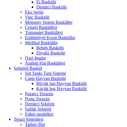
Et Baskülü
Demirci Baskülü
Eko Serisi
Vinç Baskülü
Monoray Sistem Basküller
Çengel Baskülleri
Transpalet Baskülleri
Endüstriyel Krom Basküller
Medikal Basküller
Bebek Baskülü
Diyaliz Baskülü
Özel İmalat
Arabalı Hal Baskülleri
Sektörel Baskül
Süt Tankı Tartı Sistemi
Canlı Hayvan Baskülü
Büyük baş Hayvan Baskülü
Küçük baş Hayvan Baskülü
Pazarcı Terazisi
Posta Terazisi
Demirci Sektörü
Sağlık Sektörü
Etiket modelleri
Terazi Sistemleri
Tartım Tipi