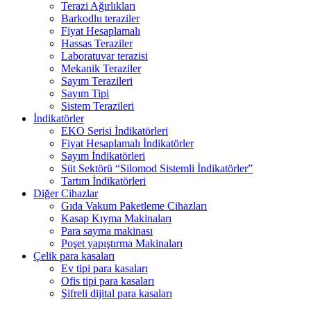
Terazi Ağırlıkları
Barkodlu teraziler
Fiyat Hesaplamalı
Hassas Teraziler
Laboratuvar terazisi
Mekanik Teraziler
Sayım Terazileri
Sayım Tipi
Sistem Terazileri
İndikatörler
EKO Serisi İndikatörleri
Fiyat Hesaplamalı İndikatörler
Sayım İndikatörleri
Süt Sektörü “Silomod Sistemli İndikatörler”
Tartım İndikatörleri
Diğer Cihazlar
Gıda Vakum Paketleme Cihazları
Kasap Kıyma Makinaları
Para sayma makinası
Poşet yapıştırma Makinaları
Çelik para kasaları
Ev tipi para kasaları
Ofis tipi para kasaları
Şifreli dijital para kasaları