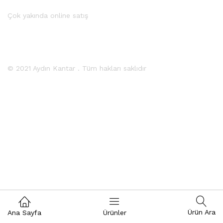
Çok yakında online satış
© 2021 Aydın Kantar . Tüm hakları saklıdır
Ürün Ara
Ana Sayfa
Ürünler