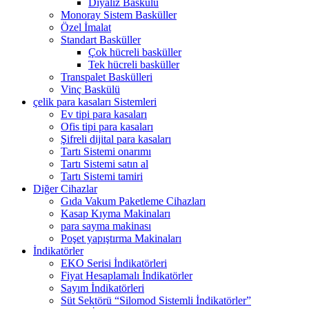
Diyaliz Baskülü
Monoray Sistem Basküller
Özel İmalat
Standart Basküller
Çok hücreli basküller
Tek hücreli basküller
Transpalet Baskülleri
Vinç Baskülü
çelik para kasaları Sistemleri
Ev tipi para kasaları
Ofis tipi para kasaları
Şifreli dijital para kasaları
Tartı Sistemi onarımı
Tartı Sistemi satın al
Tartı Sistemi tamiri
Diğer Cihazlar
Gıda Vakum Paketleme Cihazları
Kasap Kıyma Makinaları
para sayma makinası
Poşet yapıştırma Makinaları
İndikatörler
EKO Serisi İndikatörleri
Fiyat Hesaplamalı İndikatörler
Sayım İndikatörleri
Süt Sektörü “Silomod Sistemli İndikatörler”