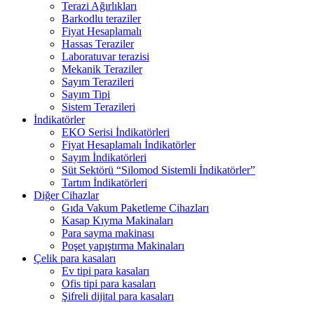
Terazi Ağırlıkları
Barkodlu teraziler
Fiyat Hesaplamalı
Hassas Teraziler
Laboratuvar terazisi
Mekanik Teraziler
Sayım Terazileri
Sayım Tipi
Sistem Terazileri
İndikatörler
EKO Serisi İndikatörleri
Fiyat Hesaplamalı İndikatörler
Sayım İndikatörleri
Süt Sektörü “Silomod Sistemli İndikatörler”
Tartım İndikatörleri
Diğer Cihazlar
Gıda Vakum Paketleme Cihazları
Kasap Kıyma Makinaları
Para sayma makinası
Poşet yapıştırma Makinaları
Çelik para kasaları
Ev tipi para kasaları
Ofis tipi para kasaları
Şifreli dijital para kasaları