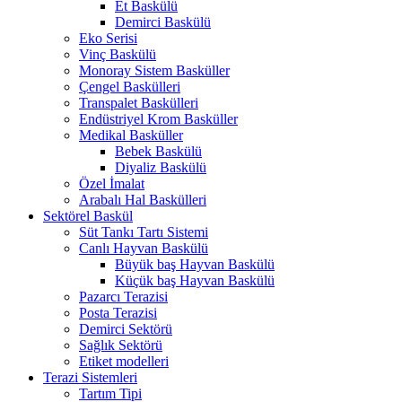
Et Baskülü
Demirci Baskülü
Eko Serisi
Vinç Baskülü
Monoray Sistem Basküller
Çengel Baskülleri
Transpalet Baskülleri
Endüstriyel Krom Basküller
Medikal Basküller
Bebek Baskülü
Diyaliz Baskülü
Özel İmalat
Arabalı Hal Baskülleri
Sektörel Baskül
Süt Tankı Tartı Sistemi
Canlı Hayvan Baskülü
Büyük baş Hayvan Baskülü
Küçük baş Hayvan Baskülü
Pazarcı Terazisi
Posta Terazisi
Demirci Sektörü
Sağlık Sektörü
Etiket modelleri
Terazi Sistemleri
Tartım Tipi