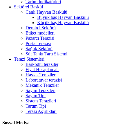
Tartım İndikatörleri
Sektörel Baskül
Canlı Hayvan Baskülü
Büyük baş Hayvan Baskülü
Küçük baş Hayvan Baskülü
Demirci Sektörü
Etiket modelleri
Pazarcı Terazisi
Posta Terazisi
Sağlık Sektörü
Süt Tankı Tartı Sistemi
Terazi Sistemleri
Barkodlu teraziler
Fiyat Hesaplamalı
Hassas Teraziler
Laboratuvar terazisi
Mekanik Teraziler
Sayım Terazileri
Sayım Tipi
Sistem Terazileri
Tartım Tipi
Terazi Ağırlıkları
Sosyal Medya