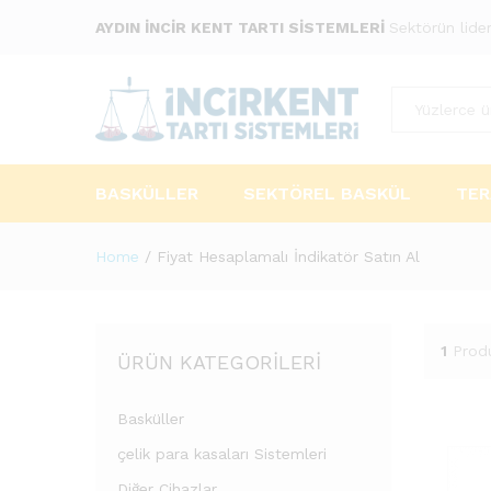
AYDIN İNCİR KENT TARTI SİSTEMLERİ
Sektörün lider
Tümü
BASKÜLLER
SEKTÖREL BASKÜL
TER
Home
/
Fiyat Hesaplamalı İndikatör Satın Al
1
Prod
ÜRÜN KATEGORILERI
Basküller
çelik para kasaları Sistemleri
Diğer Cihazlar