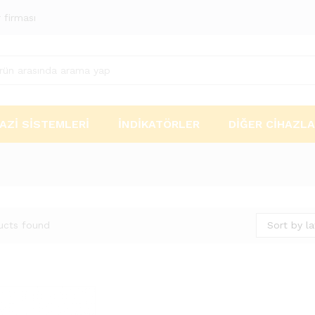
 firması
AZI SISTEMLERI
İNDIKATÖRLER
DIĞER CIHAZL
Sort by la
ucts found