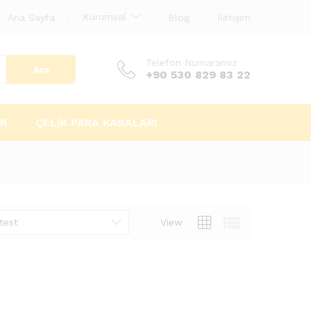
Kurumsal
Ana Sayfa
Blog
İletişim
Telefon Numaramız
Ara
+90 530 829 83 22
AR
ÇELIK PARA KASALARI
test
View