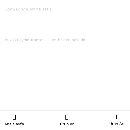
Çok yakında online satış
© 2021 Aydın Kantar . Tüm hakları saklıdır
Ürün Ara
Ana Sayfa
Ürünler