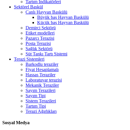
Tartım İndikatörleri
Sektörel Baskül
Canlı Hayvan Baskülü
Büyük baş Hayvan Baskülü
Küçük baş Hayvan Baskülü
Demirci Sektörü
Etiket modelleri
Pazarcı Terazisi
Posta Terazisi
Sağlık Sektörü
Süt Tankı Tartı Sistemi
Terazi Sistemleri
Barkodlu teraziler
Fiyat Hesaplamalı
Hassas Teraziler
Laboratuvar terazisi
Mekanik Teraziler
Sayım Terazileri
Sayım Tipi
Sistem Terazileri
Tartım Tipi
Terazi Ağırlıkları
Sosyal Medya