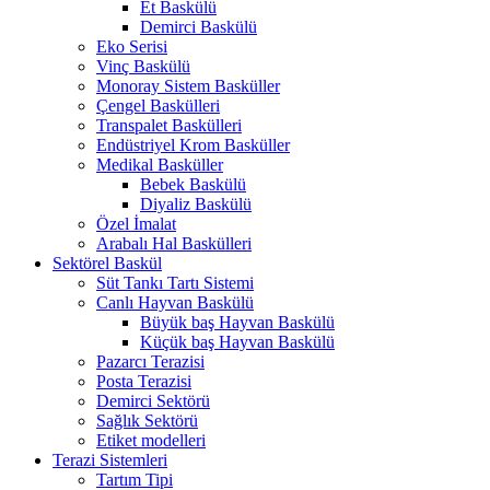
Et Baskülü
Demirci Baskülü
Eko Serisi
Vinç Baskülü
Monoray Sistem Basküller
Çengel Baskülleri
Transpalet Baskülleri
Endüstriyel Krom Basküller
Medikal Basküller
Bebek Baskülü
Diyaliz Baskülü
Özel İmalat
Arabalı Hal Baskülleri
Sektörel Baskül
Süt Tankı Tartı Sistemi
Canlı Hayvan Baskülü
Büyük baş Hayvan Baskülü
Küçük baş Hayvan Baskülü
Pazarcı Terazisi
Posta Terazisi
Demirci Sektörü
Sağlık Sektörü
Etiket modelleri
Terazi Sistemleri
Tartım Tipi