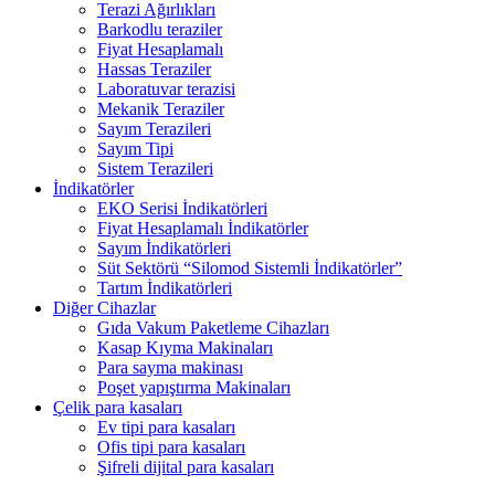
Terazi Ağırlıkları
Barkodlu teraziler
Fiyat Hesaplamalı
Hassas Teraziler
Laboratuvar terazisi
Mekanik Teraziler
Sayım Terazileri
Sayım Tipi
Sistem Terazileri
İndikatörler
EKO Serisi İndikatörleri
Fiyat Hesaplamalı İndikatörler
Sayım İndikatörleri
Süt Sektörü “Silomod Sistemli İndikatörler”
Tartım İndikatörleri
Diğer Cihazlar
Gıda Vakum Paketleme Cihazları
Kasap Kıyma Makinaları
Para sayma makinası
Poşet yapıştırma Makinaları
Çelik para kasaları
Ev tipi para kasaları
Ofis tipi para kasaları
Şifreli dijital para kasaları