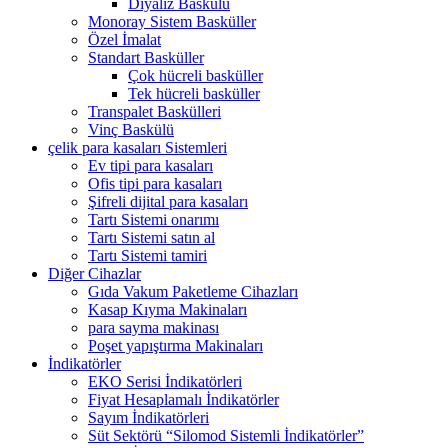
Diyaliz Baskülü
Monoray Sistem Basküller
Özel İmalat
Standart Basküller
Çok hücreli basküller
Tek hücreli basküller
Transpalet Baskülleri
Vinç Baskülü
çelik para kasaları Sistemleri
Ev tipi para kasaları
Ofis tipi para kasaları
Şifreli dijital para kasaları
Tartı Sistemi onarımı
Tartı Sistemi satın al
Tartı Sistemi tamiri
Diğer Cihazlar
Gıda Vakum Paketleme Cihazları
Kasap Kıyma Makinaları
para sayma makinası
Poşet yapıştırma Makinaları
İndikatörler
EKO Serisi İndikatörleri
Fiyat Hesaplamalı İndikatörler
Sayım İndikatörleri
Süt Sektörü “Silomod Sistemli İndikatörler”