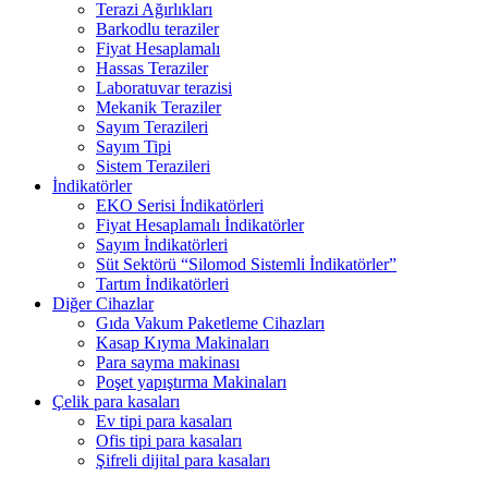
Terazi Ağırlıkları
Barkodlu teraziler
Fiyat Hesaplamalı
Hassas Teraziler
Laboratuvar terazisi
Mekanik Teraziler
Sayım Terazileri
Sayım Tipi
Sistem Terazileri
İndikatörler
EKO Serisi İndikatörleri
Fiyat Hesaplamalı İndikatörler
Sayım İndikatörleri
Süt Sektörü “Silomod Sistemli İndikatörler”
Tartım İndikatörleri
Diğer Cihazlar
Gıda Vakum Paketleme Cihazları
Kasap Kıyma Makinaları
Para sayma makinası
Poşet yapıştırma Makinaları
Çelik para kasaları
Ev tipi para kasaları
Ofis tipi para kasaları
Şifreli dijital para kasaları