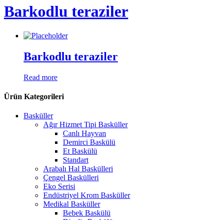
Barkodlu teraziler
Barkodlu teraziler
Read more
Ürün Kategorileri
Basküller
Ağır Hizmet Tipi Basküller
Canlı Hayvan
Demirci Baskülü
Et Baskülü
Standart
Arabalı Hal Baskülleri
Çengel Baskülleri
Eko Serisi
Endüstriyel Krom Basküller
Medikal Basküller
Bebek Baskülü