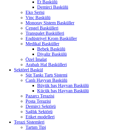
Et Baskülü
Demirci Baskülü
Eko Serisi
Vinç Baskülü
Monoray Sistem Basküller
Çengel Baskülleri
Transpalet Baskülleri
Endüstriyel Krom Basküller
Medikal Basküller
Bebek Baskülü
Diyaliz Baskülü
Özel İmalat
Arabalı Hal Baskülleri
Sektörel Baskül
Süt Tankı Tartı Sistemi
Canlı Hayvan Baskülü
Büyük baş Hayvan Baskülü
Küçük baş Hayvan Baskülü
Pazarcı Terazisi
Posta Terazisi
Demirci Sektörü
Sağlık Sektörü
Etiket modelleri
Terazi Sistemleri
Tartım Tipi