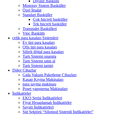
Diyaliz Baskülü
Monoray Sistem Basküller
Özel İmalat
Standart Basküller
Çok hücreli basküller
Tek hücreli basküller
Transpalet Baskülleri
Vinç Baskülü
çelik para kasaları Sistemleri
Ev tipi para kasaları
Ofis tipi para kasaları
Şifreli dijital para kasaları
Tartı Sistemi onarımı
Tartı Sistemi satın al
Tartı Sistemi tamiri
Diğer Cihazlar
Gıda Vakum Paketleme Cihazları
Kasap Kıyma Makinaları
para sayma makinası
Poşet yapıştırma Makinaları
İndikatörler
EKO Serisi İndikatörleri
Fiyat Hesaplamalı İndikatörler
Sayım İndikatörleri
Süt Sektörü “Silomod Sistemli İndikatörler”