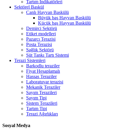
Tartım İndikatörleri
Sektörel Baskül
Canlı Hayvan Baskülü
Büyük baş Hayvan Baskülü
Küçük baş Hayvan Baskülü
Demirci Sektörü
Etiket modelleri
Pazarcı Terazisi
Posta Terazisi
Sağlık Sektörü
Süt Tankı Tartı Sistemi
Terazi Sistemleri
Barkodlu teraziler
Fiyat Hesaplamalı
Hassas Teraziler
Laboratuvar terazisi
Mekanik Teraziler
Sayım Terazileri
Sayım Tipi
Sistem Terazileri
Tartım Tipi
Terazi Ağırlıkları
Sosyal Medya