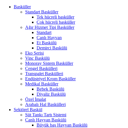
Basküller
Standart Basküller
Tek hücreli basküller
Çok hücreli basküller
Ağır Hizmet Tipi Basküller
Standart
Canlı Hayvan
Et Baskülü
Demirci Baskülü
Eko Serisi
Vinç Baskülü
Monoray Sistem Basküller
Çengel Baskülleri
Transpalet Baskülleri
Endüstriyel Krom Basküller
Medikal Basküller
Bebek Baskülü
Diyaliz Baskülü
Özel İmalat
Arabalı Hal Baskülleri
Sektörel Baskül
Süt Tankı Tartı Sistemi
Canlı Hayvan Baskülü
Büyük baş Hayvan Baskülü