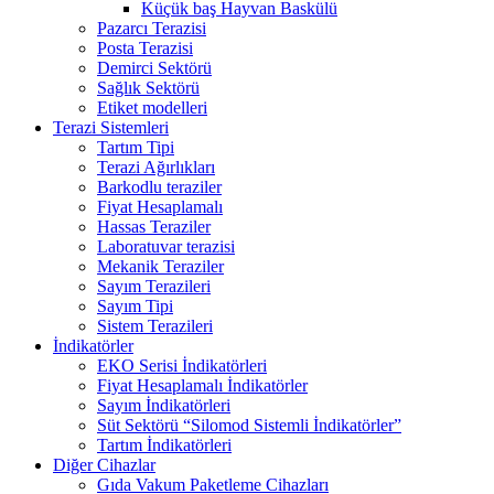
Küçük baş Hayvan Baskülü
Pazarcı Terazisi
Posta Terazisi
Demirci Sektörü
Sağlık Sektörü
Etiket modelleri
Terazi Sistemleri
Tartım Tipi
Terazi Ağırlıkları
Barkodlu teraziler
Fiyat Hesaplamalı
Hassas Teraziler
Laboratuvar terazisi
Mekanik Teraziler
Sayım Terazileri
Sayım Tipi
Sistem Terazileri
İndikatörler
EKO Serisi İndikatörleri
Fiyat Hesaplamalı İndikatörler
Sayım İndikatörleri
Süt Sektörü “Silomod Sistemli İndikatörler”
Tartım İndikatörleri
Diğer Cihazlar
Gıda Vakum Paketleme Cihazları