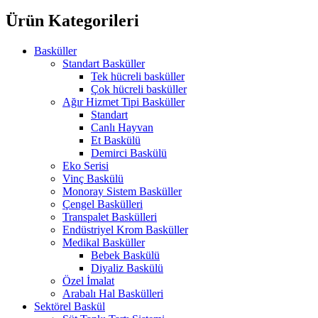
Ürün Kategorileri
Basküller
Standart Basküller
Tek hücreli basküller
Çok hücreli basküller
Ağır Hizmet Tipi Basküller
Standart
Canlı Hayvan
Et Baskülü
Demirci Baskülü
Eko Serisi
Vinç Baskülü
Monoray Sistem Basküller
Çengel Baskülleri
Transpalet Baskülleri
Endüstriyel Krom Basküller
Medikal Basküller
Bebek Baskülü
Diyaliz Baskülü
Özel İmalat
Arabalı Hal Baskülleri
Sektörel Baskül