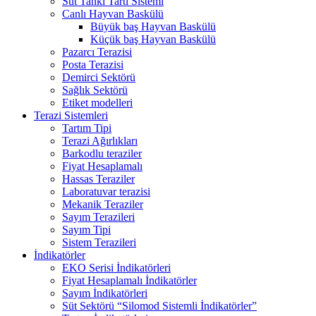
Süt Tankı Tartı Sistemi
Canlı Hayvan Baskülü
Büyük baş Hayvan Baskülü
Küçük baş Hayvan Baskülü
Pazarcı Terazisi
Posta Terazisi
Demirci Sektörü
Sağlık Sektörü
Etiket modelleri
Terazi Sistemleri
Tartım Tipi
Terazi Ağırlıkları
Barkodlu teraziler
Fiyat Hesaplamalı
Hassas Teraziler
Laboratuvar terazisi
Mekanik Teraziler
Sayım Terazileri
Sayım Tipi
Sistem Terazileri
İndikatörler
EKO Serisi İndikatörleri
Fiyat Hesaplamalı İndikatörler
Sayım İndikatörleri
Süt Sektörü “Silomod Sistemli İndikatörler”