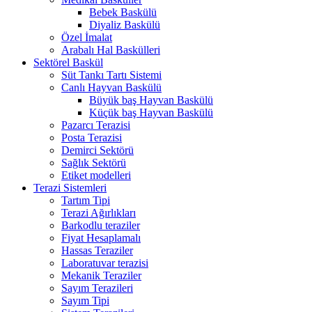
Bebek Baskülü
Diyaliz Baskülü
Özel İmalat
Arabalı Hal Baskülleri
Sektörel Baskül
Süt Tankı Tartı Sistemi
Canlı Hayvan Baskülü
Büyük baş Hayvan Baskülü
Küçük baş Hayvan Baskülü
Pazarcı Terazisi
Posta Terazisi
Demirci Sektörü
Sağlık Sektörü
Etiket modelleri
Terazi Sistemleri
Tartım Tipi
Terazi Ağırlıkları
Barkodlu teraziler
Fiyat Hesaplamalı
Hassas Teraziler
Laboratuvar terazisi
Mekanik Teraziler
Sayım Terazileri
Sayım Tipi