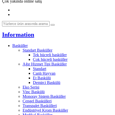
Çok yakında online satış
Information
Basküller
Standart Basküller
Tek hücreli basküller
Çok hücreli basküller
Ağır Hizmet Tipi Basküller
Standart
Canlı Hayvan
Et Baskülü
Demirci Baskülü
Eko Serisi
Vinç Baskülü
Monoray Sistem Basküller
Çengel Baskülleri
Transpalet Baskülleri
Endüstriyel Krom Basküller
Medikal Basküller