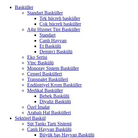
Basküller
Standart Basküller
Tek hücreli basküller
Çok hücreli basküller
Ağır Hizmet Tipi Basküller
Standart
Canlı Hayvan
Et Baskülü
Demirci Baskülü
Eko Serisi
Vinç Baskülü
Monoray Sistem Basküller
Çengel Baskülleri
Transpalet Baskülleri
Endüstriyel Krom Basküller
Medikal Basküller
Bebek Baskülü
Diyaliz Baskülü
Özel İmalat
Arabalı Hal Baskülleri
Sektörel Baskül
Süt Tankı Tartı Sistemi
Canlı Hayvan Baskülü
Büyük baş Hayvan Baskülü