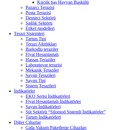
Küçük baş Hayvan Baskülü
Pazarcı Terazisi
Posta Terazisi
Demirci Sektörü
Sağlık Sektörü
Etiket modelleri
Terazi Sistemleri
Tartım Tipi
Terazi Ağırlıkları
Barkodlu teraziler
Fiyat Hesaplamalı
Hassas Teraziler
Laboratuvar terazisi
Mekanik Teraziler
Sayım Terazileri
Sayım Tipi
Sistem Terazileri
İndikatörler
EKO Serisi İndikatörleri
Fiyat Hesaplamalı İndikatörler
Sayım İndikatörleri
Süt Sektörü “Silomod Sistemli İndikatörler”
Tartım İndikatörleri
Diğer Cihazlar
Gıda Vakum Paketleme Cihazları