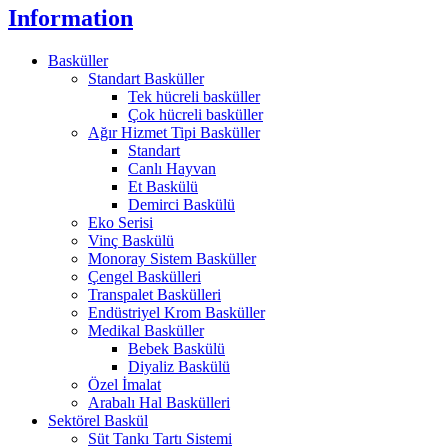
Information
Basküller
Standart Basküller
Tek hücreli basküller
Çok hücreli basküller
Ağır Hizmet Tipi Basküller
Standart
Canlı Hayvan
Et Baskülü
Demirci Baskülü
Eko Serisi
Vinç Baskülü
Monoray Sistem Basküller
Çengel Baskülleri
Transpalet Baskülleri
Endüstriyel Krom Basküller
Medikal Basküller
Bebek Baskülü
Diyaliz Baskülü
Özel İmalat
Arabalı Hal Baskülleri
Sektörel Baskül
Süt Tankı Tartı Sistemi