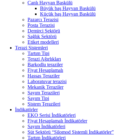
Canlı Hayvan Baskülü
Büyük baş Hayvan Baskülü
Küçük baş Hayvan Baskülü
Pazarcı Terazisi
Posta Terazisi
Demirci Sektörü
Sağlık Sektörü
Etiket modelleri
Terazi Sistemleri
Tartım Tipi
Terazi Ağırlıkları
Barkodlu teraziler
Fiyat Hesaplamalı
Hassas Teraziler
Laboratuvar terazisi
Mekanik Teraziler
Sayım Terazileri
Sayım Tipi
Sistem Terazileri
İndikatörler
EKO Serisi İndikatörleri
Fiyat Hesaplamalı İndikatörler
Sayım İndikatörleri
Süt Sektörü “Silomod Sistemli İndikatörler”
Tartım İndikatörleri