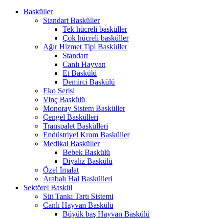
Basküller
Standart Basküller
Tek hücreli basküller
Çok hücreli basküller
Ağır Hizmet Tipi Basküller
Standart
Canlı Hayvan
Et Baskülü
Demirci Baskülü
Eko Serisi
Vinç Baskülü
Monoray Sistem Basküller
Çengel Baskülleri
Transpalet Baskülleri
Endüstriyel Krom Basküller
Medikal Basküller
Bebek Baskülü
Diyaliz Baskülü
Özel İmalat
Arabalı Hal Baskülleri
Sektörel Baskül
Süt Tankı Tartı Sistemi
Canlı Hayvan Baskülü
Büyük baş Hayvan Baskülü