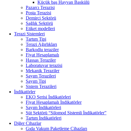
Küçük baş Hayvan Baskülü
Pazarcı Terazisi
Posta Terazisi
Demirci Sektörü
Sağlık Sektörü
Etiket modelleri
Terazi Sistemleri
Tartım Tipi
Terazi Ağırlıkları
Barkodlu teraziler
Fiyat Hesaplamalı
Hassas Teraziler
Laboratuvar terazisi
Mekanik Teraziler
Sayım Terazileri
Sayım Tipi
Sistem Terazileri
İndikatörler
EKO Serisi İndikatörleri
Fiyat Hesaplamalı İndikatörler
Sayım İndikatörleri
Süt Sektörü “Silomod Sistemli İndikatörler”
Tartım İndikatörleri
Diğer Cihazlar
Gıda Vakum Paketleme Cihazları