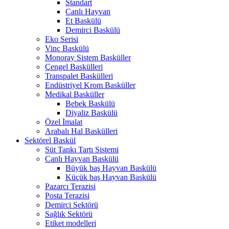
Standart
Canlı Hayvan
Et Baskülü
Demirci Baskülü
Eko Serisi
Vinç Baskülü
Monoray Sistem Basküller
Çengel Baskülleri
Transpalet Baskülleri
Endüstriyel Krom Basküller
Medikal Basküller
Bebek Baskülü
Diyaliz Baskülü
Özel İmalat
Arabalı Hal Baskülleri
Sektörel Baskül
Süt Tankı Tartı Sistemi
Canlı Hayvan Baskülü
Büyük baş Hayvan Baskülü
Küçük baş Hayvan Baskülü
Pazarcı Terazisi
Posta Terazisi
Demirci Sektörü
Sağlık Sektörü
Etiket modelleri