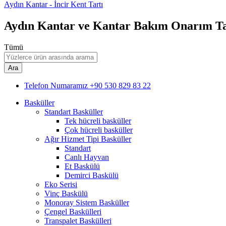
Aydın Kantar - İncir Kent Tartı
Aydın Kantar ve Kantar Bakım Onarım T
Tümü
Ara
Telefon Numaramız
+90 530 829 83 22
Basküller
Standart Basküller
Tek hücreli basküller
Çok hücreli basküller
Ağır Hizmet Tipi Basküller
Standart
Canlı Hayvan
Et Baskülü
Demirci Baskülü
Eko Serisi
Vinç Baskülü
Monoray Sistem Basküller
Çengel Baskülleri
Transpalet Baskülleri