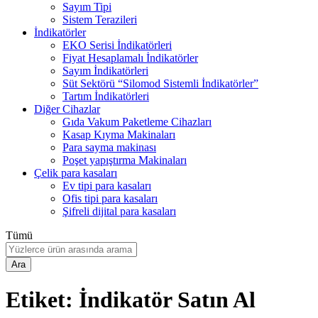
Sayım Tipi
Sistem Terazileri
İndikatörler
EKO Serisi İndikatörleri
Fiyat Hesaplamalı İndikatörler
Sayım İndikatörleri
Süt Sektörü “Silomod Sistemli İndikatörler”
Tartım İndikatörleri
Diğer Cihazlar
Gıda Vakum Paketleme Cihazları
Kasap Kıyma Makinaları
Para sayma makinası
Poşet yapıştırma Makinaları
Çelik para kasaları
Ev tipi para kasaları
Ofis tipi para kasaları
Şifreli dijital para kasaları
Tümü
Ara
Etiket:
İndikatör Satın Al