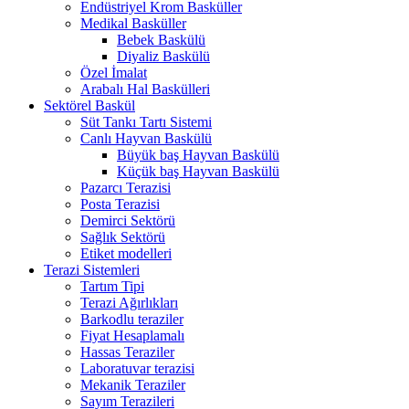
Endüstriyel Krom Basküller
Medikal Basküller
Bebek Baskülü
Diyaliz Baskülü
Özel İmalat
Arabalı Hal Baskülleri
Sektörel Baskül
Süt Tankı Tartı Sistemi
Canlı Hayvan Baskülü
Büyük baş Hayvan Baskülü
Küçük baş Hayvan Baskülü
Pazarcı Terazisi
Posta Terazisi
Demirci Sektörü
Sağlık Sektörü
Etiket modelleri
Terazi Sistemleri
Tartım Tipi
Terazi Ağırlıkları
Barkodlu teraziler
Fiyat Hesaplamalı
Hassas Teraziler
Laboratuvar terazisi
Mekanik Teraziler
Sayım Terazileri