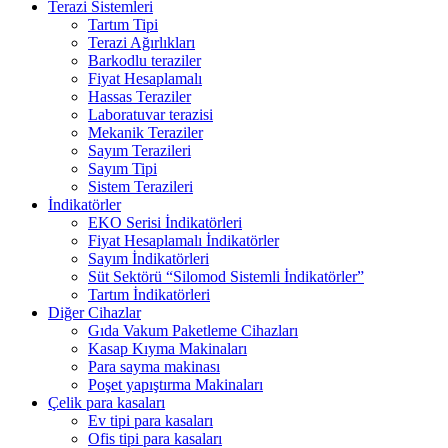
Terazi Sistemleri
Tartım Tipi
Terazi Ağırlıkları
Barkodlu teraziler
Fiyat Hesaplamalı
Hassas Teraziler
Laboratuvar terazisi
Mekanik Teraziler
Sayım Terazileri
Sayım Tipi
Sistem Terazileri
İndikatörler
EKO Serisi İndikatörleri
Fiyat Hesaplamalı İndikatörler
Sayım İndikatörleri
Süt Sektörü “Silomod Sistemli İndikatörler”
Tartım İndikatörleri
Diğer Cihazlar
Gıda Vakum Paketleme Cihazları
Kasap Kıyma Makinaları
Para sayma makinası
Poşet yapıştırma Makinaları
Çelik para kasaları
Ev tipi para kasaları
Ofis tipi para kasaları