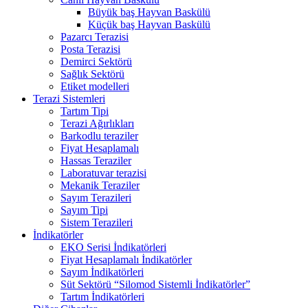
Büyük baş Hayvan Baskülü
Küçük baş Hayvan Baskülü
Pazarcı Terazisi
Posta Terazisi
Demirci Sektörü
Sağlık Sektörü
Etiket modelleri
Terazi Sistemleri
Tartım Tipi
Terazi Ağırlıkları
Barkodlu teraziler
Fiyat Hesaplamalı
Hassas Teraziler
Laboratuvar terazisi
Mekanik Teraziler
Sayım Terazileri
Sayım Tipi
Sistem Terazileri
İndikatörler
EKO Serisi İndikatörleri
Fiyat Hesaplamalı İndikatörler
Sayım İndikatörleri
Süt Sektörü “Silomod Sistemli İndikatörler”
Tartım İndikatörleri