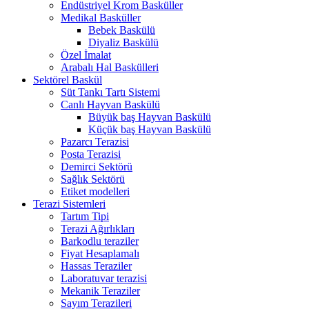
Endüstriyel Krom Basküller
Medikal Basküller
Bebek Baskülü
Diyaliz Baskülü
Özel İmalat
Arabalı Hal Baskülleri
Sektörel Baskül
Süt Tankı Tartı Sistemi
Canlı Hayvan Baskülü
Büyük baş Hayvan Baskülü
Küçük baş Hayvan Baskülü
Pazarcı Terazisi
Posta Terazisi
Demirci Sektörü
Sağlık Sektörü
Etiket modelleri
Terazi Sistemleri
Tartım Tipi
Terazi Ağırlıkları
Barkodlu teraziler
Fiyat Hesaplamalı
Hassas Teraziler
Laboratuvar terazisi
Mekanik Teraziler
Sayım Terazileri