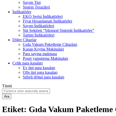
Sayım Tipi
Sistem Terazileri
İndikatörler
EKO Serisi İndikatörleri
Fiyat Hesaplamalı İndikatörler
Sayım İndikatörleri
Süt Sektörü “Silomod Sistemli İndikatörler”
Tartım İndikatörleri
Diğer Cihazlar
Gıda Vakum Paketleme Cihazları
Kasap Kıyma Makinaları
Para sayma makinası
Poşet yapıştırma Makinaları
Çelik para kasaları
Ev tipi para kasaları
Ofis tipi para kasaları
Şifreli dijital para kasaları
Tümü
Ara
Etiket:
Gıda Vakum Paketleme 