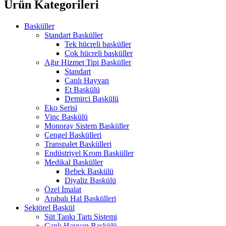
Ürün Kategorileri
Basküller
Standart Basküller
Tek hücreli basküller
Çok hücreli basküller
Ağır Hizmet Tipi Basküller
Standart
Canlı Hayvan
Et Baskülü
Demirci Baskülü
Eko Serisi
Vinç Baskülü
Monoray Sistem Basküller
Çengel Baskülleri
Transpalet Baskülleri
Endüstriyel Krom Basküller
Medikal Basküller
Bebek Baskülü
Diyaliz Baskülü
Özel İmalat
Arabalı Hal Baskülleri
Sektörel Baskül
Süt Tankı Tartı Sistemi
Canlı Hayvan Baskülü