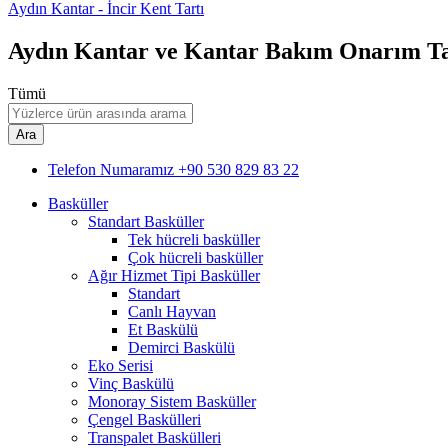
Aydın Kantar - İncir Kent Tartı
Aydın Kantar ve Kantar Bakım Onarım T
Tümü
Ara
Telefon Numaramız
+90 530 829 83 22
Basküller
Standart Basküller
Tek hücreli basküller
Çok hücreli basküller
Ağır Hizmet Tipi Basküller
Standart
Canlı Hayvan
Et Baskülü
Demirci Baskülü
Eko Serisi
Vinç Baskülü
Monoray Sistem Basküller
Çengel Baskülleri
Transpalet Baskülleri