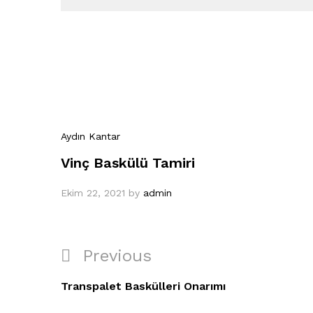
Aydın Kantar
Vinç Baskülü Tamiri
Ekim 22, 2021
by
admin
Yazı
Previous
Previous
gezinmesi
Post
Transpalet Baskülleri Onarımı