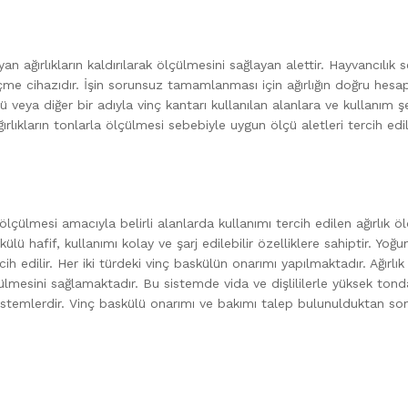
ağırlıkların kaldırılarak ölçülmesini sağlayan alettir. Hayvancılık s
ölçme cihazıdır. İşin sorunsuz tamamlanması için ağırlığın doğru hes
veya diğer bir adıyla vinç kantarı kullanılan alanlara ve kullanım şekl
rlıkların tonlarla ölçülmesi sebebiyle uygun ölçü aletleri tercih ed
lçülmesi amacıyla belirli alanlarda kullanımı tercih edilen ağırlık 
lü hafif, kullanımı kolay ve şarj edilebilir özelliklere sahiptir. Yo
cih edilir. Her iki türdeki vinç baskülün onarımı yapılmaktadır. Ağırlık
ülmesini sağlamaktadır. Bu sistemde vida ve dişlililerle yüksek tonda
 sistemlerdir. Vinç baskülü onarımı ve bakımı talep bulunulduktan so