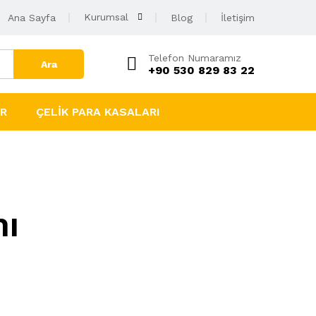
Kurumsal
Ana Sayfa
Blog
İletişim
Telefon Numaramız
Ara
+90 530 829 83 22
AR
ÇELIK PARA KASALARI
mı