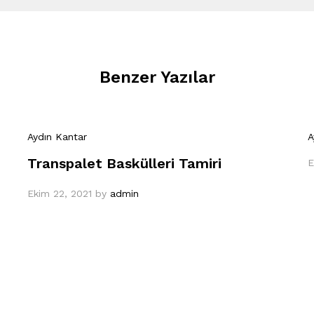
Benzer Yazılar
Aydın Kantar
A
Transpalet Baskülleri Tamiri
E
Ekim 22, 2021
by
admin