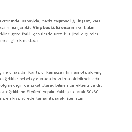
ektöründe, sanayide, deniz taşımacılığı, inşaat, kara
aplanması gerekir.
Vinç baskülü onarımı
ve bakımı
ine göre farklı çeşitlerde üretilir. Dijital ölçümler
ilmesi gerekmektedir.
ölçme cihazıdır. Kantarcı Ramazan firması olarak vinç
ğun ağırlıklar sebebiyle arada bozulma olabilmektedir.
 ölçmek için caraskal olarak bilinen bir eklenti vardır.
ki ağırlıkların ölçümü yapılır. Yaklaşık olarak 50/60
nra en kısa sürede tamamlanarak işlerinizin