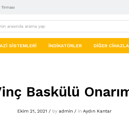
 firması
AZI SISTEMLERI
İNDIKATÖRLER
DIĞER CIHAZL
inç Baskülü Onarı
Ekim 21, 2021
/
by
admin
/
in
Aydın Kantar