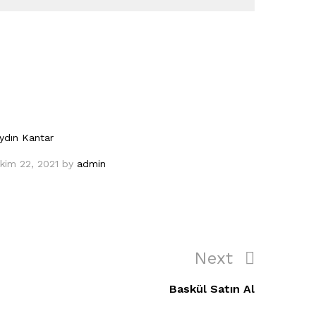
ydın Kantar
kim 22, 2021
by
admin
Next
Next
Post
Baskül Satın Al