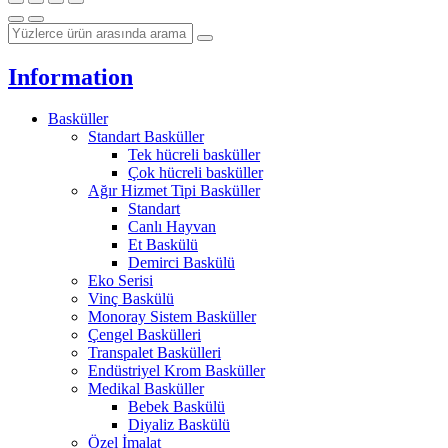
Information
Basküller
Standart Basküller
Tek hücreli basküller
Çok hücreli basküller
Ağır Hizmet Tipi Basküller
Standart
Canlı Hayvan
Et Baskülü
Demirci Baskülü
Eko Serisi
Vinç Baskülü
Monoray Sistem Basküller
Çengel Baskülleri
Transpalet Baskülleri
Endüstriyel Krom Basküller
Medikal Basküller
Bebek Baskülü
Diyaliz Baskülü
Özel İmalat