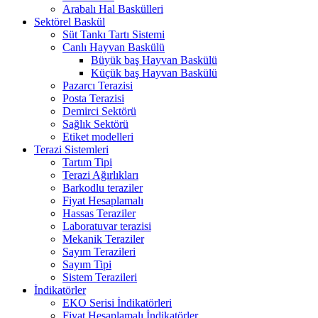
Arabalı Hal Baskülleri
Sektörel Baskül
Süt Tankı Tartı Sistemi
Canlı Hayvan Baskülü
Büyük baş Hayvan Baskülü
Küçük baş Hayvan Baskülü
Pazarcı Terazisi
Posta Terazisi
Demirci Sektörü
Sağlık Sektörü
Etiket modelleri
Terazi Sistemleri
Tartım Tipi
Terazi Ağırlıkları
Barkodlu teraziler
Fiyat Hesaplamalı
Hassas Teraziler
Laboratuvar terazisi
Mekanik Teraziler
Sayım Terazileri
Sayım Tipi
Sistem Terazileri
İndikatörler
EKO Serisi İndikatörleri
Fiyat Hesaplamalı İndikatörler