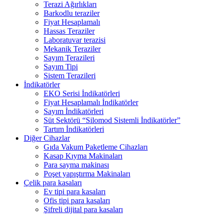
Terazi Ağırlıkları
Barkodlu teraziler
Fiyat Hesaplamalı
Hassas Teraziler
Laboratuvar terazisi
Mekanik Teraziler
Sayım Terazileri
Sayım Tipi
Sistem Terazileri
İndikatörler
EKO Serisi İndikatörleri
Fiyat Hesaplamalı İndikatörler
Sayım İndikatörleri
Süt Sektörü “Silomod Sistemli İndikatörler”
Tartım İndikatörleri
Diğer Cihazlar
Gıda Vakum Paketleme Cihazları
Kasap Kıyma Makinaları
Para sayma makinası
Poşet yapıştırma Makinaları
Çelik para kasaları
Ev tipi para kasaları
Ofis tipi para kasaları
Şifreli dijital para kasaları