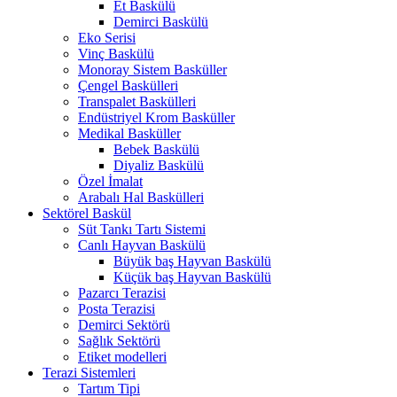
Et Baskülü
Demirci Baskülü
Eko Serisi
Vinç Baskülü
Monoray Sistem Basküller
Çengel Baskülleri
Transpalet Baskülleri
Endüstriyel Krom Basküller
Medikal Basküller
Bebek Baskülü
Diyaliz Baskülü
Özel İmalat
Arabalı Hal Baskülleri
Sektörel Baskül
Süt Tankı Tartı Sistemi
Canlı Hayvan Baskülü
Büyük baş Hayvan Baskülü
Küçük baş Hayvan Baskülü
Pazarcı Terazisi
Posta Terazisi
Demirci Sektörü
Sağlık Sektörü
Etiket modelleri
Terazi Sistemleri
Tartım Tipi