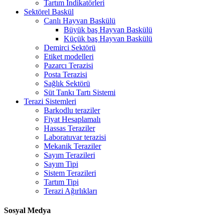
Tartım İndikatörleri
Sektörel Baskül
Canlı Hayvan Baskülü
Büyük baş Hayvan Baskülü
Küçük baş Hayvan Baskülü
Demirci Sektörü
Etiket modelleri
Pazarcı Terazisi
Posta Terazisi
Sağlık Sektörü
Süt Tankı Tartı Sistemi
Terazi Sistemleri
Barkodlu teraziler
Fiyat Hesaplamalı
Hassas Teraziler
Laboratuvar terazisi
Mekanik Teraziler
Sayım Terazileri
Sayım Tipi
Sistem Terazileri
Tartım Tipi
Terazi Ağırlıkları
Sosyal Medya