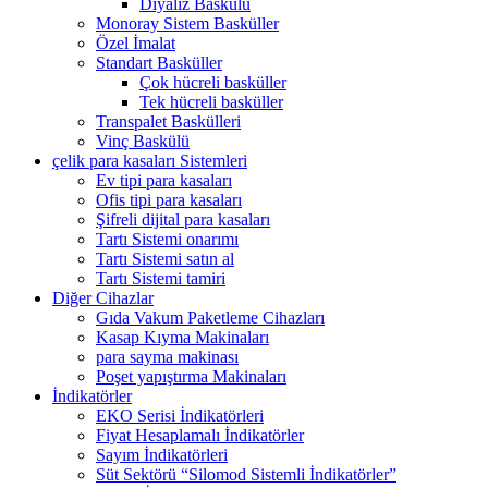
Diyaliz Baskülü
Monoray Sistem Basküller
Özel İmalat
Standart Basküller
Çok hücreli basküller
Tek hücreli basküller
Transpalet Baskülleri
Vinç Baskülü
çelik para kasaları Sistemleri
Ev tipi para kasaları
Ofis tipi para kasaları
Şifreli dijital para kasaları
Tartı Sistemi onarımı
Tartı Sistemi satın al
Tartı Sistemi tamiri
Diğer Cihazlar
Gıda Vakum Paketleme Cihazları
Kasap Kıyma Makinaları
para sayma makinası
Poşet yapıştırma Makinaları
İndikatörler
EKO Serisi İndikatörleri
Fiyat Hesaplamalı İndikatörler
Sayım İndikatörleri
Süt Sektörü “Silomod Sistemli İndikatörler”