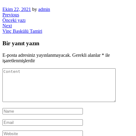
Ekim 22, 2021
by
admin
Yazı
Previous
Previous
Post
Önceki yazı
gezinmesi
Next
Next
Post
Vinç Baskülü Tamiri
Bir yanıt yazın
E-posta adresiniz yayınlanmayacak.
Gerekli alanlar
*
ile
işaretlenmişlerdir