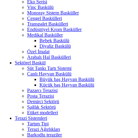
Eko Serisi
Vinç Baskülü
Monoray Sistem Basküller
Çengel Baskülleri
Transpalet Baskülleri
Endüstriyel Krom Basküller
Medikal Basküller
Bebek Baskülü
Diyaliz Baskülü
Özel İmalat
Arabalı Hal Baskülleri
Sektörel Baskül
Süt Tankı Tartı Sistemi
Canlı Hayvan Baskülü
Büyük baş Hayvan Baskülü
Küçük baş Hayvan Baskülü
Pazarcı Terazisi
Posta Terazisi
Demirci Sektörü
Sağlık Sektörü
Etiket modelleri
Terazi Sistemleri
Tartım Tipi
Terazi Ağırlıkları
Barkodlu teraziler