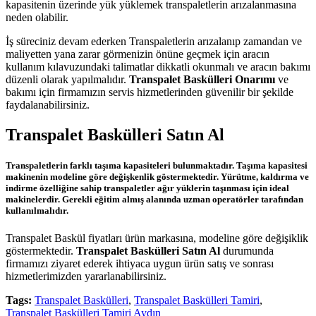
kapasitenin üzerinde yük yüklemek transpaletlerin arızalanmasına
neden olabilir.
İş süreciniz devam ederken Transpaletlerin arızalanıp zamandan ve
maliyetten yana zarar görmenizin önüne geçmek için aracın
kullanım kılavuzundaki talimatlar dikkatli okunmalı ve aracın bakımı
düzenli olarak yapılmalıdır.
Transpalet Baskülleri Onarımı
ve
bakımı için firmamızın servis hizmetlerinden güvenilir bir şekilde
faydalanabilirsiniz.
Transpalet Baskülleri Satın Al
Transpaletlerin farklı taşıma kapasiteleri bulunmaktadır. Taşıma kapasitesi
makinenin modeline göre değişkenlik göstermektedir. Yürütme, kaldırma ve
indirme özelliğine sahip transpaletler ağır yüklerin taşınması için ideal
makinelerdir. Gerekli eğitim almış alanında uzman operatörler tarafından
kullanılmalıdır.
Transpalet Baskül fiyatları ürün markasına, modeline göre değişiklik
göstermektedir.
Transpalet Baskülleri Satın Al
durumunda
firmamızı ziyaret ederek ihtiyaca uygun ürün satış ve sonrası
hizmetlerimizden yararlanabilirsiniz.
Tags:
Transpalet Baskülleri
,
Transpalet Baskülleri Tamiri
,
Transpalet Baskülleri Tamiri Aydın