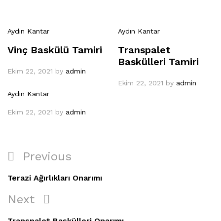
Aydın Kantar
Aydın Kantar
Vinç Baskülü Tamiri
Transpalet
Baskülleri Tamiri
Ekim 22, 2021
by
admin
Ekim 22, 2021
by
admin
Aydın Kantar
Ekim 22, 2021
by
admin
Yazı
Previous
Previous
gezinmesi
Post
Terazi Ağırlıkları Onarımı
Next
Next
Post
Transpalet Baskülleri Onarımı