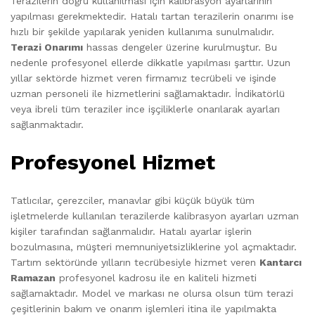
Terazilerin doğru kullanılması için kalibrasyon ayarlarının
yapılması gerekmektedir. Hatalı tartan terazilerin onarımı ise
hızlı bir şekilde yapılarak yeniden kullanıma sunulmalıdır.
Terazi Onarımı
hassas dengeler üzerine kurulmuştur. Bu
nedenle profesyonel ellerde dikkatle yapılması şarttır. Uzun
yıllar sektörde hizmet veren firmamız tecrübeli ve işinde
uzman personeli ile hizmetlerini sağlamaktadır. İndikatörlü
veya ibreli tüm teraziler ince işçiliklerle onarılarak ayarları
sağlanmaktadır.
Profesyonel Hizmet
Tatlıcılar, çerezciler, manavlar gibi küçük büyük tüm
işletmelerde kullanılan terazilerde kalibrasyon ayarları uzman
kişiler tarafından sağlanmalıdır. Hatalı ayarlar işlerin
bozulmasına, müşteri memnuniyetsizliklerine yol açmaktadır.
Tartım sektöründe yılların tecrübesiyle hizmet veren
Kantarcı
Ramazan
profesyonel kadrosu ile en kaliteli hizmeti
sağlamaktadır. Model ve markası ne olursa olsun tüm terazi
çeşitlerinin bakım ve onarım işlemleri itina ile yapılmakta