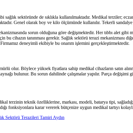
ibi sağlık sektöründe de sıklıkla kullanılmaktadır. Medikal terziler; ecza
aktadır. Genel olarak boy ve kilo ölçümünde kullanılır. Tekerli sandaly
anizmasında sorun olduğuna göre değişmektedir. Her tıbbı alet gibi medik
in bu cihazın tanınması gerekir. Sağlık sektörü terazi mekanizması diğer 
. Firmamız deneyimli ekibiyle bu onarım işlemini gerçekleştirmektedir.
mürlü olur. Böylece yüksek fiyatlara sahip medikal cihazların satın alı
 kaynağı bulunur. Bu sorun dahilinde çalışmalar yapılır. Parça değişimi g
dikal terzinin teknik özelliklerine, markası, modeli, batarya tipi, sağlad
ığı fonksiyonlara karar vererek bütçenize uygun medikal tartıyı kolaylık
ık Sektörü Terazileri Tamiri Aydın