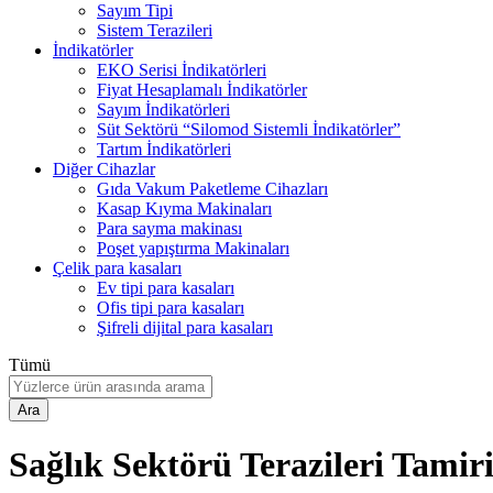
Sayım Tipi
Sistem Terazileri
İndikatörler
EKO Serisi İndikatörleri
Fiyat Hesaplamalı İndikatörler
Sayım İndikatörleri
Süt Sektörü “Silomod Sistemli İndikatörler”
Tartım İndikatörleri
Diğer Cihazlar
Gıda Vakum Paketleme Cihazları
Kasap Kıyma Makinaları
Para sayma makinası
Poşet yapıştırma Makinaları
Çelik para kasaları
Ev tipi para kasaları
Ofis tipi para kasaları
Şifreli dijital para kasaları
Tümü
Ara
Sağlık Sektörü Terazileri Tamir