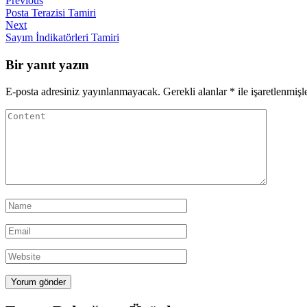
Yazı
Previous
Post
Posta Terazisi Tamiri
gezinmesi
Next
Next
Post
Sayım İndikatörleri Tamiri
Bir yanıt yazın
E-posta adresiniz yayınlanmayacak.
Gerekli alanlar
*
ile işaretlenmişl