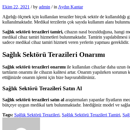
Ekim 22, 2021
/
by
admin
/
in
Aydın Kantar
Ağırlığı ölçmek için kullanılan teraziler birçok sektör de kullanıldığı g
kullanılmaktadır. Medikal terzilerin çok sayıda kullanım alanı bulunm
Sağlık sektörü terazileri tamiri,
cihazın nasıl bozulduğuna, hangi mek
medikal cihaz tamiri hizmetleri bulunmaktadır. Tamirin yapılabilmesi iç
sadece medikal cihaz tamiri hizmeti veren yerlerin yapması gereklidir
Sağlık Sektörü Terazileri Onarımı
Sağlık sektörü terazileri onarımı
ile kullanılan cihazlar daha uzun ö
tartıların onarımı ile cihazın kalitesi artar. Onarım yapılırken sorunun
ettiğinizde onarım işlemi için bize başvurabilirsiniz.
Sağlık Sektörü Terazileri Satın Al
Sağlık sektörü terazileri satın al
araştırmaları yapanlar fiyatların me
bütçeye uygun medikal tartı bulunmaktadır. İstediğiniz model ve sağlad
Tags:
Sağlık Sektörü Terazileri
,
Sağlık Sektörü Terazileri Tamiri
,
Sağl