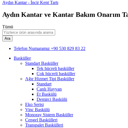
Aydın Kantar - İncir Kent Tartı
Aydın Kantar ve Kantar Bakım Onarım T
Tümü
Ara
Telefon Numaramız
+90 530 829 83 22
Basküller
Standart Basküller
Tek hücreli basküller
Çok hücreli basküller
Ağır Hizmet Tipi Basküller
Standart
Canlı Hayvan
Et Baskülü
Demirci Baskülü
Eko Serisi
Vinç Baskülü
Monoray Sistem Basküller
Çengel Baskülleri
Transpalet Baskülleri