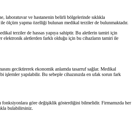
ne, laboratuvar ve hastanenin belirli bölgelerinde sıklıkla
e ile ölçüm yapma özelliği bulunan medikal terziler de bulunmaktadır.
al terziler de hassas yapıya sahiptir. Bu aletlerin tamiri için
elektronik aletlerden farklı olduğu için bu cihazların tamiri ile
nmasını geciktirerek ekonomik anlamda tasarruf sağlar. Medikal
ibi işlemler yapılabilir. Bu sebeple cihazınızda en ufak sorun fark
ığı fonksiyonlara göre değişiklik gösterdiğini bilmelidir. Firmamızda her
la bulabilirsiniz.