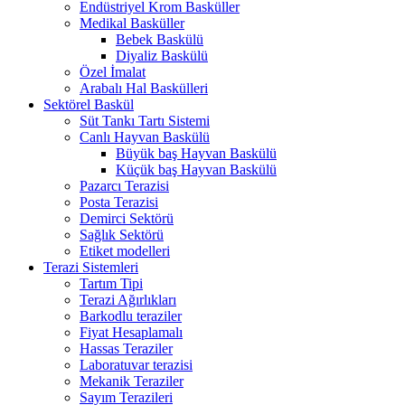
Endüstriyel Krom Basküller
Medikal Basküller
Bebek Baskülü
Diyaliz Baskülü
Özel İmalat
Arabalı Hal Baskülleri
Sektörel Baskül
Süt Tankı Tartı Sistemi
Canlı Hayvan Baskülü
Büyük baş Hayvan Baskülü
Küçük baş Hayvan Baskülü
Pazarcı Terazisi
Posta Terazisi
Demirci Sektörü
Sağlık Sektörü
Etiket modelleri
Terazi Sistemleri
Tartım Tipi
Terazi Ağırlıkları
Barkodlu teraziler
Fiyat Hesaplamalı
Hassas Teraziler
Laboratuvar terazisi
Mekanik Teraziler
Sayım Terazileri