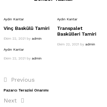
Aydın Kantar
Aydın Kantar
Vinç Baskülü Tamiri
Transpalet
Baskülleri Tamiri
Ekim 22, 2021
by
admin
Ekim 22, 2021
by
admin
Aydın Kantar
Ekim 22, 2021
by
admin
Yazı
Previous
Previous
gezinmesi
Post
Pazarcı Terazisi Onarımı
Next
Next