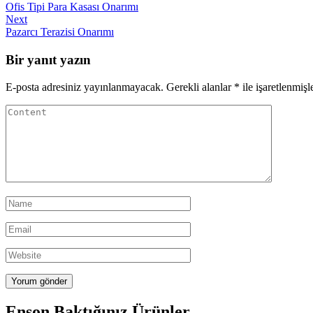
Post
Ofis Tipi Para Kasası Onarımı
gezinmesi
Next
Next
Post
Pazarcı Terazisi Onarımı
Bir yanıt yazın
E-posta adresiniz yayınlanmayacak.
Gerekli alanlar
*
ile işaretlenmişl
Enson Baktığınız Ürünler