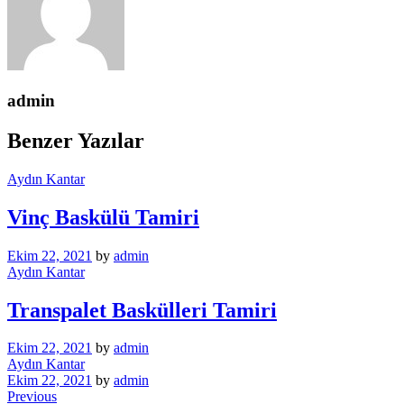
admin
Benzer Yazılar
Aydın Kantar
Vinç Baskülü Tamiri
Ekim 22, 2021
by
admin
Aydın Kantar
Transpalet Baskülleri Tamiri
Ekim 22, 2021
by
admin
Aydın Kantar
Ekim 22, 2021
by
admin
Yazı
Previous
Previous