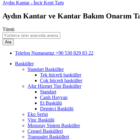
Aydın Kantar - İncir Kent Tartı
Aydın Kantar ve Kantar Bakım Onarım T
Tümü
Ara
Telefon Numaramız
+90 530 829 83 22
Basküller
Standart Basküller
Tek hücreli basküller
Çok hücreli basküller
Ağır Hizmet Tipi Basküller
Standart
Canlı Hayvan
Et Baskülü
Demirci Baskülü
Eko Serisi
Vinç Baskülü
Monoray Sistem Basküller
Çengel Baskülleri
Transpalet Baskülleri