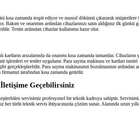
ni kısa zamanda tespit ediyor ve masraf dökümü çıkararak müşterilere 
yor. Bakım ve onarımın ardından cihazlarınızı satın aldığınız ilk günkü 
edilir. Testin ardından cihazlar kullanıma hazır olur.
ı kartların arızalarında da onarımı kısa zamanda tamamlar. Cihazların yü
mir işlemleri ve testler uygulanır. Para sayma makinası ve kartları tamiri 
i gerçekleştirebilir. Para sayma makinasının bozulmasının ardından arıza
firmamız tarafından kısa zamanda getirilir.
letişime Geçebilirsiniz
irebilen servisimiz profesyonel bir teknik kadroya sahiptir. Servisimize
amız her türlü teknik servis ihtiyacınızda çözüm sunar. Alanında uzun yı