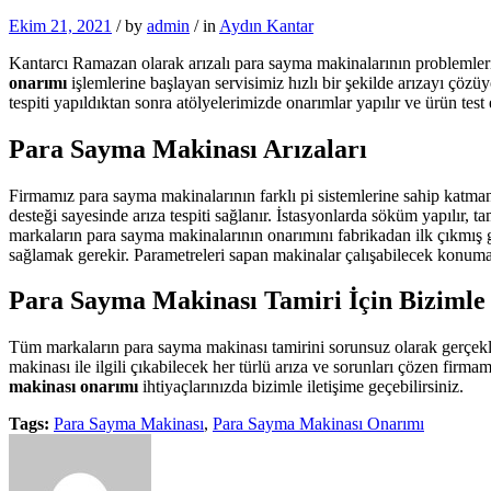
Ekim 21, 2021
/
by
admin
/
in
Aydın Kantar
Kantarcı Ramazan olarak arızalı para sayma makinalarının problemleri
onarımı
işlemlerine başlayan servisimiz hızlı bir şekilde arızayı çözü
tespiti yapıldıktan sonra atölyelerimizde onarımlar yapılır ve ürün test 
Para Sayma Makinası Arızaları
Firmamız para sayma makinalarının farklı pi sistemlerine sahip katmanl
desteği sayesinde arıza tespiti sağlanır. İstasyonlarda söküm yapılır, ta
markaların para sayma makinalarının onarımını fabrikadan ilk çıkmış gib
sağlamak gerekir. Parametreleri sapan makinalar çalışabilecek konuma 
Para Sayma Makinası Tamiri İçin Bizimle İ
Tüm markaların para sayma makinası tamirini sorunsuz olarak gerçekleşt
makinası ile ilgili çıkabilecek her türlü arıza ve sorunları çözen firm
makinası onarımı
ihtiyaçlarınızda bizimle iletişime geçebilirsiniz.
Tags:
Para Sayma Makinası
,
Para Sayma Makinası Onarımı