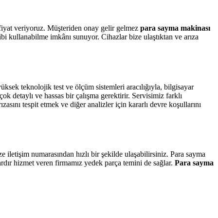
fiyat veriyoruz. Müşteriden onay gelir gelmez
para sayma makinası
gibi kullanabilme imkânı sunuyor. Cihazlar bize ulaştıktan ve arıza
ksek teknolojik test ve ölçüm sistemleri aracılığıyla, bilgisayar
çok detaylı ve hassas bir çalışma gerektirir. Servisimiz farklı
sını tespit etmek ve diğer analizler için kararlı devre koşullarını
 iletişim numarasından hızlı bir şekilde ulaşabilirsiniz. Para sayma
llardır hizmet veren firmamız yedek parça temini de sağlar.
Para sayma