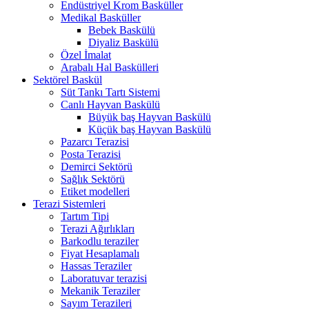
Endüstriyel Krom Basküller
Medikal Basküller
Bebek Baskülü
Diyaliz Baskülü
Özel İmalat
Arabalı Hal Baskülleri
Sektörel Baskül
Süt Tankı Tartı Sistemi
Canlı Hayvan Baskülü
Büyük baş Hayvan Baskülü
Küçük baş Hayvan Baskülü
Pazarcı Terazisi
Posta Terazisi
Demirci Sektörü
Sağlık Sektörü
Etiket modelleri
Terazi Sistemleri
Tartım Tipi
Terazi Ağırlıkları
Barkodlu teraziler
Fiyat Hesaplamalı
Hassas Teraziler
Laboratuvar terazisi
Mekanik Teraziler
Sayım Terazileri