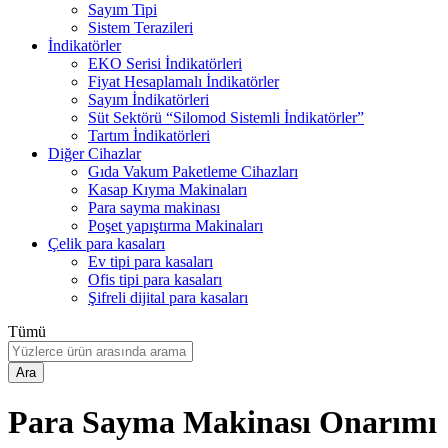
Sayım Tipi
Sistem Terazileri
İndikatörler
EKO Serisi İndikatörleri
Fiyat Hesaplamalı İndikatörler
Sayım İndikatörleri
Süt Sektörü “Silomod Sistemli İndikatörler”
Tartım İndikatörleri
Diğer Cihazlar
Gıda Vakum Paketleme Cihazları
Kasap Kıyma Makinaları
Para sayma makinası
Poşet yapıştırma Makinaları
Çelik para kasaları
Ev tipi para kasaları
Ofis tipi para kasaları
Şifreli dijital para kasaları
Tümü
Ara
Para Sayma Makinası Onarımı