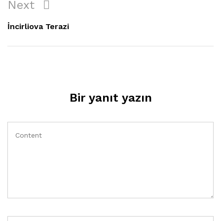
Next
Next
Post
İncirliova Terazi
Bir yanıt yazın