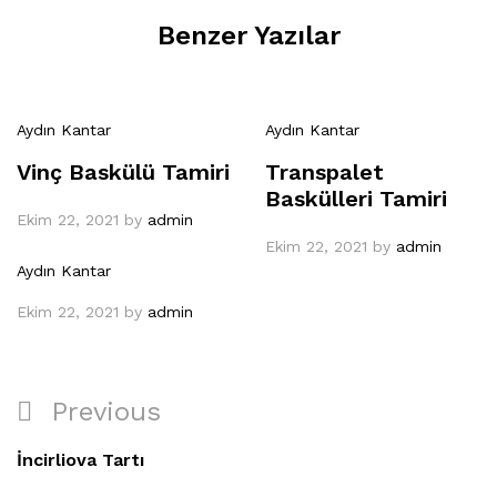
Benzer Yazılar
Aydın Kantar
Aydın Kantar
Vinç Baskülü Tamiri
Transpalet
Baskülleri Tamiri
Ekim 22, 2021
by
admin
Ekim 22, 2021
by
admin
Aydın Kantar
Ekim 22, 2021
by
admin
Yazı
Previous
Previous
gezinmesi
Post
İncirliova Tartı