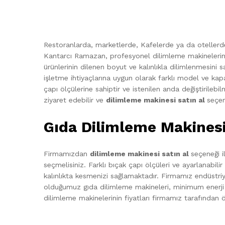
Restoranlarda, marketlerde, Kafelerde ya da otellerde 
Kantarcı Ramazan, profesyonel dilimleme makinelerinin
ürünlerinin dilenen boyut ve kalınlıkla dilimlenmesini 
işletme ihtiyaçlarına uygun olarak farklı model ve kap
çapı ölçülerine sahiptir ve istenilen anda değiştirileb
ziyaret edebilir ve
dilimleme makinesi satın al
seçen
Gıda Dilimleme Makinesi 
Firmamızdan
dilimleme makinesi satın al
seçeneği i
seçmelisiniz. Farklı bıçak çapı ölçüleri ve ayarlanabili
kalınlıkta kesmenizi sağlamaktadır. Firmamız endüstriy
olduğumuz gıda dilimleme makineleri, minimum enerji 
dilimleme makinelerinin fiyatları firmamız tarafından ö