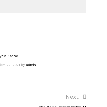
ydın Kantar
kim 22, 2021
by
admin
Next
Next
Post