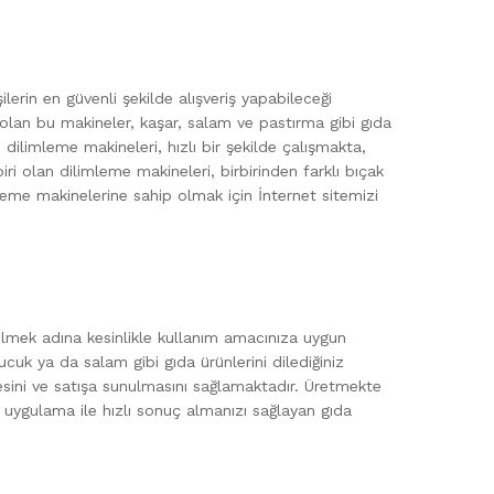
erin en güvenli şekilde alışveriş yapabileceği
olan bu makineler, kaşar, salam ve pastırma gibi gıda
dilimleme makineleri, hızlı bir şekilde çalışmakta,
i olan dilimleme makineleri, birbirinden farklı bıçak
mleme makinelerine sahip olmak için İnternet sitemizi
abilmek adına kesinlikle kullanım amacınıza uygun
ucuk ya da salam gibi gıda ürünlerini dilediğiniz
esini ve satışa sunulmasını sağlamaktadır. Üretmekte
uygulama ile hızlı sonuç almanızı sağlayan gıda
.