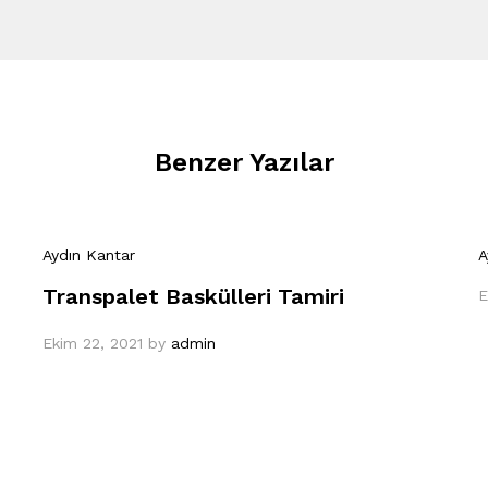
Benzer Yazılar
Aydın Kantar
A
Transpalet Baskülleri Tamiri
E
Ekim 22, 2021
by
admin