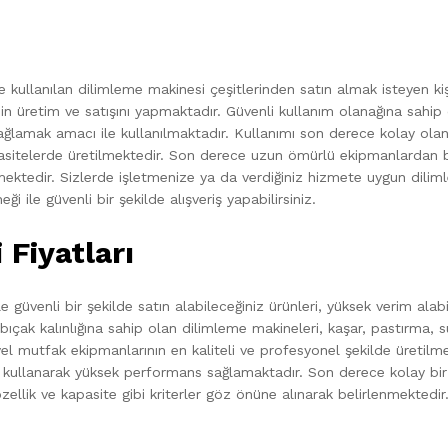
kullanılan dilimleme makinesi çeşitlerinden satın almak isteyen kişil
 üretim ve satışını yapmaktadır. Güvenli kullanım olanağına sahip 
sağlamak amacı ile kullanılmaktadır. Kullanımı son derece kolay olan 
asitelerde üretilmektedir. Son derece uzun ömürlü ekipmanlardan bir
ilmektedir. Sizlerde işletmenize ya da verdiğiniz hizmete uygun dili
eği ile güvenli bir şekilde alışveriş yapabilirsiniz.
Fiyatları
le güvenli bir şekilde satın alabileceğiniz ürünleri, yüksek verim al
r bıçak kalınlığına sahip olan dilimleme makineleri, kaşar, pastırma, s
el mutfak ekipmanlarının en kaliteli ve profesyonel şekilde üretilm
kullanarak yüksek performans sağlamaktadır. Son derece kolay bir 
zellik ve kapasite gibi kriterler göz önüne alınarak belirlenmektedir