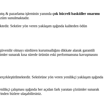
 satış & pazarlama işleminin yanında
çok hücreli basküller onarımı
özüm sunulmaktadır.
tedir. Sektöre yön veren yaklaşım ışığında kaliteden ödün
venilir olmayı sürdüren kurumsallığını dikkate alarak garantili
özümler sunarak kısa sürede ürünün eski performansına kavuşmasını
çekleştirilmektedir. Sektörüne yön veren yenilikçi yaklaşım ışığında
nilikçi çalışması ışığında her açıdan fark yaratan çözümler sunarak
den bizlere ulaşabilirsiniz.