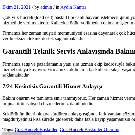
Ekim 21, 2021
/
by
admin
/
in
Aydın Kantar
Çok yük hücreli (load cell) baskül tipi canlı hayvan işletmeciliğinin
hizmeti de verilmektedir. Kaliteden ödün verilmeden daima müşteri 
Firmamız her zaman müşteri memnuniyeti esasına dayanarak çok hücrel
verilmeksizin teknik destek sağlanmaktadır.
Garantili Teknik Servis Anlayışında Bak
Firmamız satış ve pazarlamanın yanı sıra uzman ekip kadrosuyla bakım
hizmet ortaya koyuyor. Firmamız çok hücreli basküllerin sıkça yaşadı
sağlamaktadır.
7/24 Kesintisiz Garantili Hizmet Anlayışı
Bakım onarım ve tamiratta sınır tanımıyoruz. Her zaman hizmet vermey
orijinal ürün satışı da hizmetlerimiz dahilindedir.
Sektörünün lideri olmayı sürdüren anlayış ışığında fark yaratan çözüm
mağduriyetinizi kısa sürede gidererek daha fazla kayıp yaşamanızın ön
Tags:
Çok Hücreli Basküller
,
Çok Hücreli Basküller Onarımı