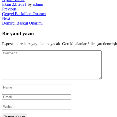
Ekim 22, 2021
by
admin
Yazı
Previous
Previous
Post
Çengel Baskülleri Onarımı
gezinmesi
Next
Next
Post
Demirci Baskül Onarımı
Bir yanıt yazın
E-posta adresiniz yayınlanmayacak.
Gerekli alanlar
*
ile işaretlenmişl