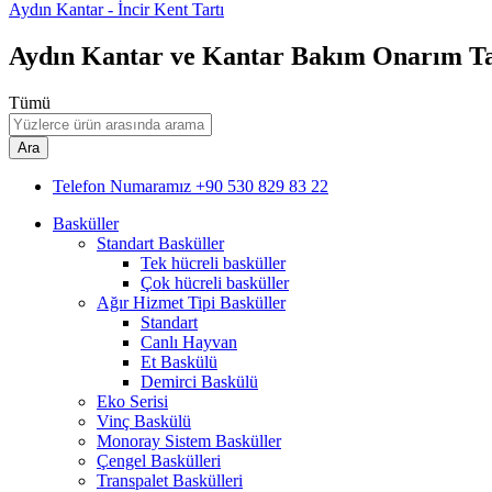
Aydın Kantar - İncir Kent Tartı
Aydın Kantar ve Kantar Bakım Onarım T
Tümü
Ara
Telefon Numaramız
+90 530 829 83 22
Basküller
Standart Basküller
Tek hücreli basküller
Çok hücreli basküller
Ağır Hizmet Tipi Basküller
Standart
Canlı Hayvan
Et Baskülü
Demirci Baskülü
Eko Serisi
Vinç Baskülü
Monoray Sistem Basküller
Çengel Baskülleri
Transpalet Baskülleri