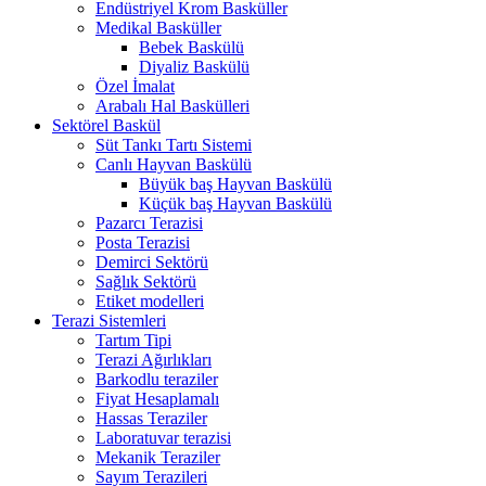
Endüstriyel Krom Basküller
Medikal Basküller
Bebek Baskülü
Diyaliz Baskülü
Özel İmalat
Arabalı Hal Baskülleri
Sektörel Baskül
Süt Tankı Tartı Sistemi
Canlı Hayvan Baskülü
Büyük baş Hayvan Baskülü
Küçük baş Hayvan Baskülü
Pazarcı Terazisi
Posta Terazisi
Demirci Sektörü
Sağlık Sektörü
Etiket modelleri
Terazi Sistemleri
Tartım Tipi
Terazi Ağırlıkları
Barkodlu teraziler
Fiyat Hesaplamalı
Hassas Teraziler
Laboratuvar terazisi
Mekanik Teraziler
Sayım Terazileri