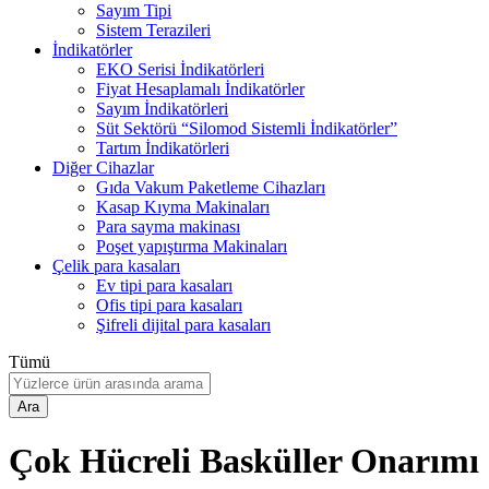
Sayım Tipi
Sistem Terazileri
İndikatörler
EKO Serisi İndikatörleri
Fiyat Hesaplamalı İndikatörler
Sayım İndikatörleri
Süt Sektörü “Silomod Sistemli İndikatörler”
Tartım İndikatörleri
Diğer Cihazlar
Gıda Vakum Paketleme Cihazları
Kasap Kıyma Makinaları
Para sayma makinası
Poşet yapıştırma Makinaları
Çelik para kasaları
Ev tipi para kasaları
Ofis tipi para kasaları
Şifreli dijital para kasaları
Tümü
Ara
Çok Hücreli Basküller Onarımı