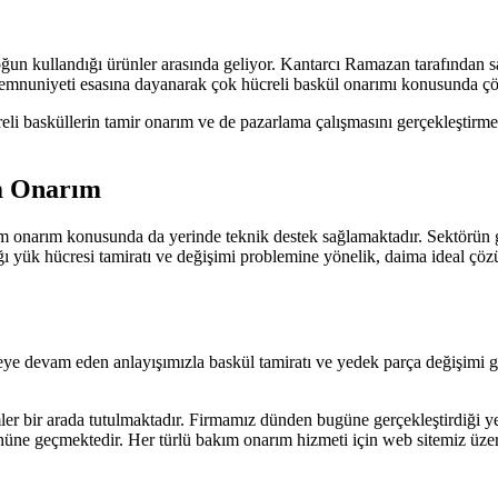
 yoğun kullandığı ürünler arasında geliyor. Kantarcı Ramazan tarafından
memnuniyeti esasına dayanarak çok hücreli baskül onarımı konusunda ç
i basküllerin tamir onarım ve de pazarlama çalışmasını gerçekleştirmek
ım Onarım
 onarım konusunda da yerinde teknik destek sağlamaktadır. Sektörün gü
ğı yük hücresi tamiratı ve değişimi problemine yönelik, daima ideal ç
e devam eden anlayışımızla baskül tamiratı ve yedek parça değişimi ger
ler bir arada tutulmaktadır. Firmamız dünden bugüne gerçekleştirdiği ye
üne geçmektedir. Her türlü bakım onarım hizmeti için web sitemiz üzerin