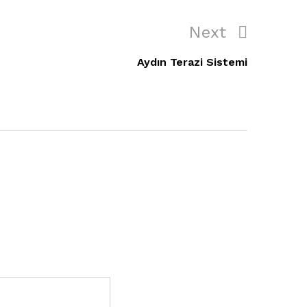
Next
Next
Post
Aydın Terazi Sistemi