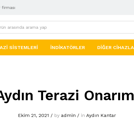
 firması
AZI SISTEMLERI
İNDIKATÖRLER
DIĞER CIHAZL
Aydın Terazi Onarım
Ekim 21, 2021
/
by
admin
/
in
Aydın Kantar