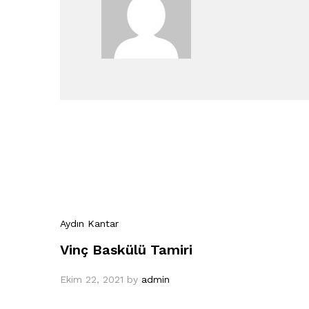
Aydın Kantar
Vinç Baskülü Tamiri
Ekim 22, 2021
by
admin