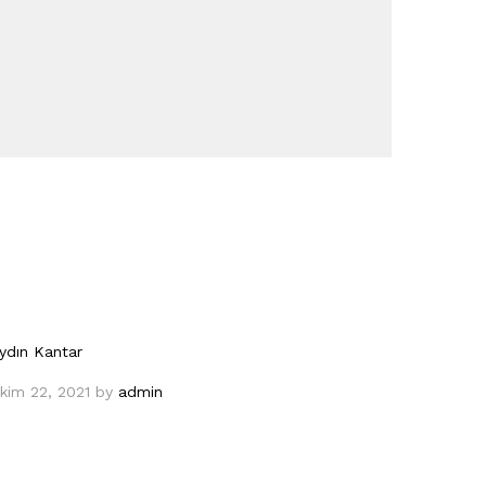
ydın Kantar
kim 22, 2021
by
admin