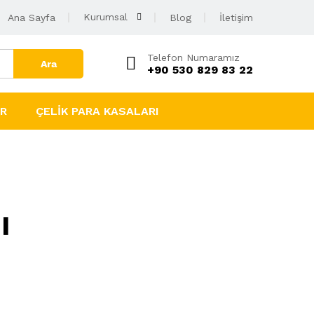
Kurumsal
Ana Sayfa
Blog
İletişim
Telefon Numaramız
Ara
+90 530 829 83 22
AR
ÇELIK PARA KASALARI
ı