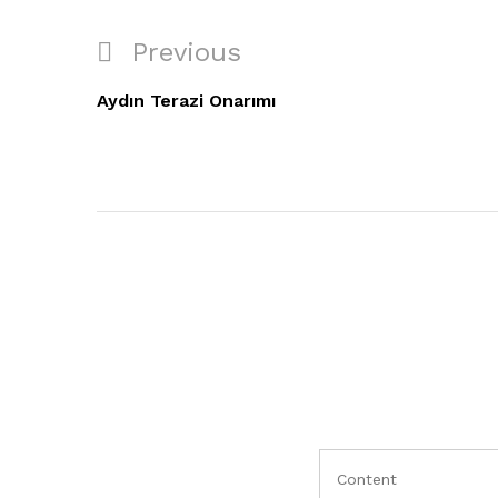
Yazı
Previous
Previous
gezinmesi
Post
Aydın Terazi Onarımı