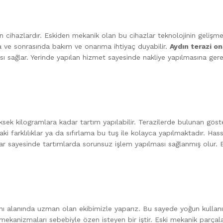
an cihazlardır. Eskiden mekanik olan bu cihazlar teknolojinin gelişme
da ve sonrasında bakım ve onarıma ihtiyaç duyabilir.
Aydın terazi on
ası sağlar. Yerinde yapılan hizmet sayesinde nakliye yapılmasına ge
ksek kilogramlara kadar tartım yapılabilir. Terazilerde bulunan gös
aki farklılıklar ya da sıfırlama bu tuş ile kolayca yapılmaktadır. Hassa
ar sayesinde tartımlarda sorunsuz işlem yapılması sağlanmış olur. El
ı alanında uzman olan ekibimizle yaparız. Bu sayede yoğun kullanıl
kanizmaları sebebiyle özen isteyen bir iştir. Eski mekanik parçaların