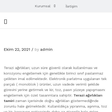
Kurumsal
İletişim
Ekim 22, 2021
/
by
admin
Terazi ağırlıkları; uzun süre güvenli olarak kullanılması ve
korozyonu engellemek için genellikle birinci sınıf paslanmaz
çelikten imal edilmektedir. Elektronik parlatma uygulanan tek
parçalı ( monoblok ) ürünler, uzun vadede verimli şekilde
görevini yerine getirmek ve kir, toz, pasın yüzeye yapışmasını
engellemek için özel tasarımlara sahiptir.
Terazi ağırlıkları
tamiri
zaman içerisinde doğru ağırlıkları göstermediğinde
zorunlu hale gelmektedir. Kullanıldıkça yıpranma, aşınma, toz
ve kir, korozyon neticesinde daha az güvenilir hale gelen