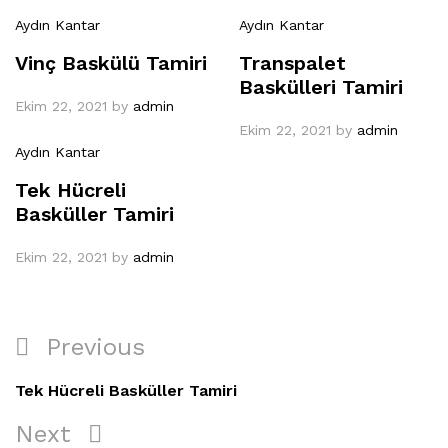
Aydın Kantar
Aydın Kantar
Vinç Baskülü Tamiri
Transpalet
Baskülleri Tamiri
Ekim 22, 2021
by
admin
Ekim 22, 2021
by
admin
Aydın Kantar
Tek Hücreli
Basküller Tamiri
Ekim 22, 2021
by
admin
Yazı
Previous
Previous
gezinmesi
Post
Tek Hücreli Basküller Tamiri
Next
Next